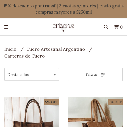
15% descuento por transf | 3 cuotas s/interés | envio gratis
compras mayores a $250mil
0
Inicio
Cuero Artesanal Argentino
Carteras de Cuero
Filtrar
5% OFF
5% OFF