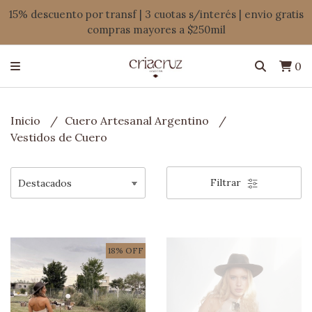
15% descuento por transf | 3 cuotas s/interés | envio gratis
compras mayores a $250mil
0
Inicio
Cuero Artesanal Argentino
Vestidos de Cuero
Filtrar
18% OFF