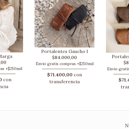
Portalentes Gaucho I
Marga
Portale
$84.000,00
,00
$8
Envio gratis compras +$250mil
ras +$250mil
Envio grati
$71.400,00
con
0
con
$71.
transferencia
ncia
tra
N