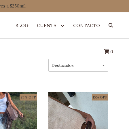
res a $250mil
BLOG
CUENTA
CONTACTO
0
25% OFF
15% OFF