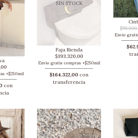
SIN STOCK
Cin
$99.000
Envio grati
$62.
Faja Rienda
tra
$193.320,00
va
Envio gratis compras +$250mil
,00
ras +$250mil
$164.322,00
con
transferencia
0
con
ncia