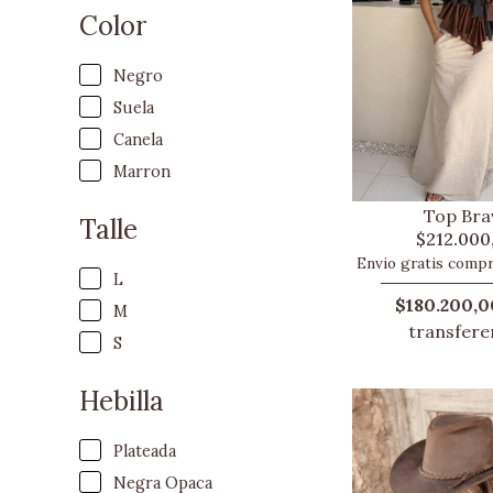
Color
Negro
Suela
Canela
Marron
Top Bra
Talle
$212.000
Envio gratis comp
L
$180.200,0
M
transfere
S
Hebilla
Plateada
Negra Opaca