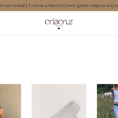
o por transf | 3 cuotas s/interés | envio gratis compras mayo