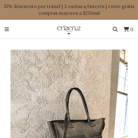
15% descuento por transf | 3 cuotas s/interés | envio gratis
compras mayores a $250mil
0