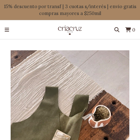
15% descuento por transf | 3 cuotas s/interés | envio gratis
compras mayores a $250mil
0