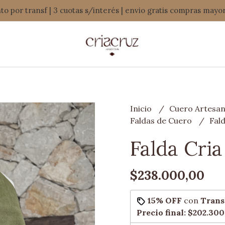
o por transf | 3 cuotas s/interés | envio gratis compras mayo
Inicio
Cuero Artesan
Faldas de Cuero
Fal
Falda Cri
$238.000,00
15% OFF
con
Trans
Precio final:
$202.300