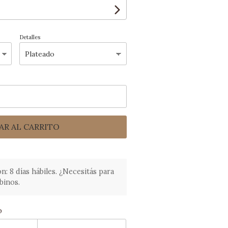
Detalles
AR AL CARRITO
 8 días hábiles. ¿Necesitás para
binos.
o