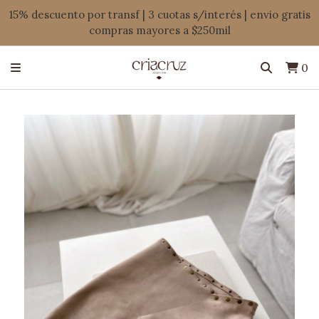
15% descuento por transf | 3 cuotas s/interés | envio gratis
compras mayores a $250mil
0