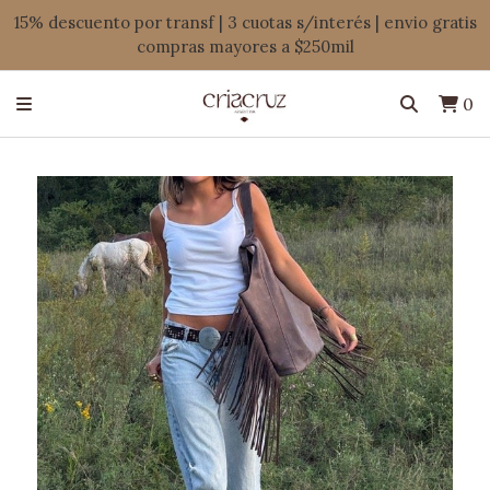
15% descuento por transf | 3 cuotas s/interés | envio gratis
compras mayores a $250mil
0