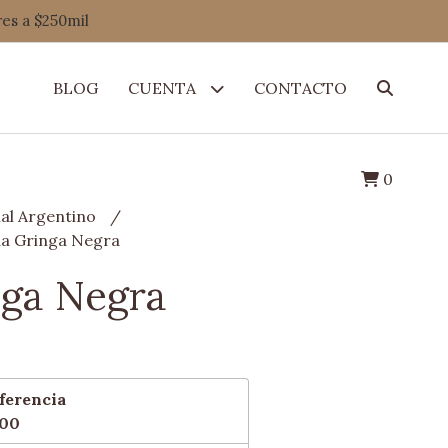
res a $250mil
BLOG
CUENTA
CONTACTO
0
al Argentino
da Gringa Negra
nga Negra
ferencia
,00