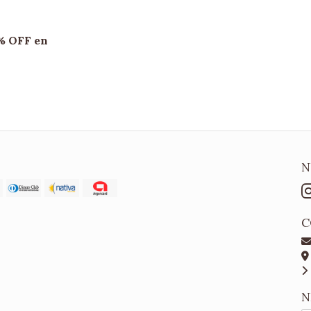
% OFF en
N
C
N