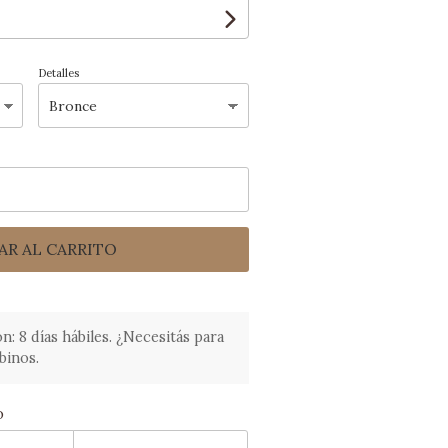
Detalles
AR AL CARRITO
 8 días hábiles. ¿Necesitás para
binos.
o