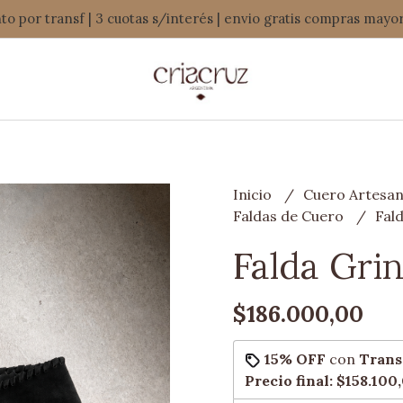
o por transf | 3 cuotas s/interés | envio gratis compras mayo
Inicio
Cuero Artesan
Faldas de Cuero
Fal
Falda Gri
$186.000,00
15% OFF
con
Trans
Precio final:
$158.100