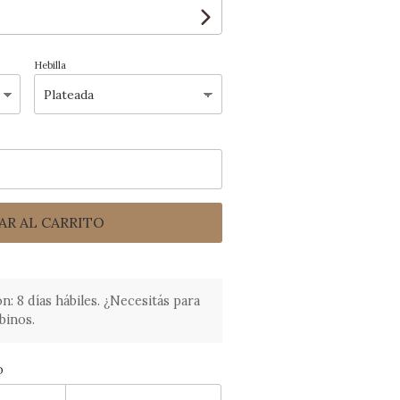
Hebilla
AR AL CARRITO
 8 días hábiles. ¿Necesitás para
binos.
o