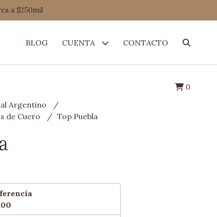
res a $250mil
BLOG
CUENTA
CONTACTO
0
al Argentino
os de Cuero
Top Puebla
a
ferencia
,00