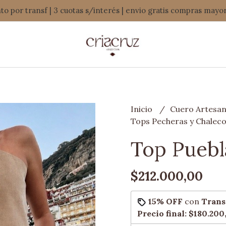
o por transf | 3 cuotas s/interés | envio gratis compras mayo
Inicio
Cuero Artesan
Tops Pecheras y Chalec
Top Puebl
$212.000,00
15% OFF
con
Trans
Precio final:
$180.200